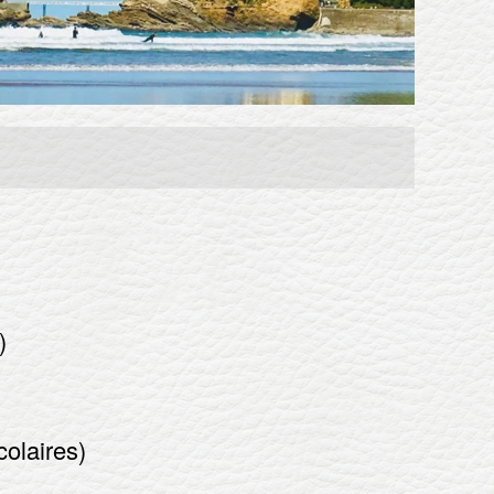
)
olaires)